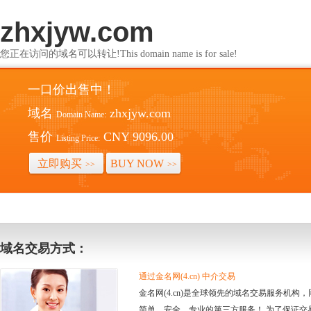
zhxjyw.com
您正在访问的域名可以转让!This domain name is for sale!
一口价出售中！
域名
zhxjyw.com
Domain Name:
售价
CNY 9096.00
Listing Price:
立即购买
BUY NOW
>>
>>
域名交易方式：
通过金名网(4.cn) 中介交易
金名网(4.cn)是全球领先的域名交易服务机
简单、安全、专业的第三方服务！ 为了保证交