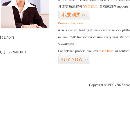
具体交易流程可
“点击这里”
查看或咨询support@
我要购买
>>
Process Overview:
4.cn is a world leading domain escrow service plat
million RMB transaction volume every year. We promi
联系我们
5 workdays.
For detailed process, you can
“visit here”
or contact
QQ：2726103981
BUY NOW
>>
Copyright © 1998 -2025 www